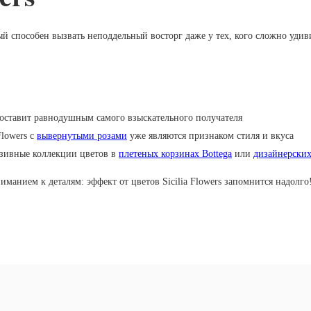
ый способен вызвать неподдельный восторг даже у тех, кого сложно уди
оставит равнодушным самого взыскательного получателя
Flowers с
вывернутыми розами
уже являются признаком стиля и вкуса
юзивные коллекции цветов в
плетеных корзинах Bottega
или
дизайнерски
манием к деталям: эффект от цветов Sicilia Flowers запомнится надолго