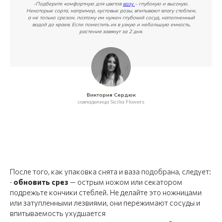
-Подберите комфортную для цветов
вазу
– глубокую и высокую.
Некоторые сорта, например, кустовые розы, впитывают влагу стеблем,
а не только срезом, поэтому им нужен глубокий сосуд, наполненный
водой до краев. Если поместить их в узкую и небольшую емкость,
растения завянут за 2 дня
.
Виктория Сердюк
совладелица Sicilia Flowers
После того, как упаковка снята и ваза подобрана, следует:
·
обновить срез
— острым ножом или секатором
подрежьте кончики стеблей. Не делайте это ножницами
или затупленными лезвиями, они пережимают сосуды и
впитываемость ухудшается