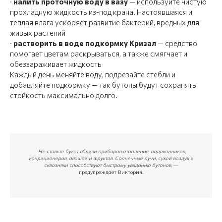
·
налить проточную воду в вазу
— используйте чистую
прохладную жидкость из-под крана. Настоявшаяся и
теплая влага ускоряет развитие бактерий, вредных для
живых растений
·
растворить в воде подкормку Кризал
— средство
помогает цветам раскрываться, а также смягчает и
обеззараживает жидкость
Каждый день меняйте воду, подрезайте стебли и
добавляйте подкормку — так бутоны будут сохранять
стойкость максимально долго.
-Не ставьте букет вблизи приборов отопления, подоконников,
кондиционеров, овощей и фруктов. Солнечные лучи, сухой воздух и
сквозняки способствуют быстрому увяданию бутонов,
—
предупреждает Виктория.