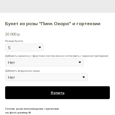
Букет из розы "Пинк Охара" и гортензии
20 000
р.
Размер букета
Добавить корзинку с фруктами (состав можно согласовать с администраторами)
Добавить воздушные шары
Купить
Состав: роза пионовидная, гортензия
на фото размер M