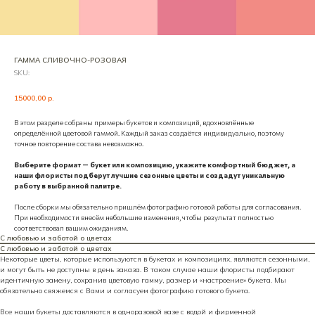
ГАММА СЛИВОЧНО-РОЗОВАЯ
SKU:
15000,00
р.
В этом разделе собраны примеры букетов и композиций, вдохновлённые
определённой цветовой гаммой. Каждый заказ создаётся индивидуально, поэтому
точное повторение состава невозможно.
Выберите формат — букет или композицию, укажите комфортный бюджет, а
наши флористы подберут лучшие сезонные цветы и создадут уникальную
работу в выбранной палитре.
После сборки мы обязательно пришлём фотографию готовой работы для согласования.
При необходимости внесём небольшие изменения, чтобы результат полностью
соответствовал вашим ожиданиям.
С любовью и заботой о цветах
С любовью и заботой о цветах
Некоторые цветы, которые используются в букетах и композициях, являются сезонными,
и могут быть не доступны в день заказа. В таком случае наши флористы подбирают
идентичную замену, сохранив цветовую гамму, размер и «настроение» букета. Мы
обязательно свяжемся с Вами и согласуем фотографию готового букета.
Все наши букеты доставляются в одноразовой вазе с водой и фирменной